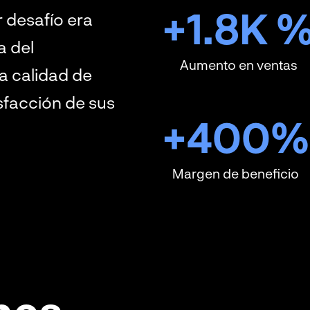
+
1.8
K 
r desafío era
a del
Aumento en ventas
a calidad de
sfacción de sus
+
400
%
Margen de beneficio