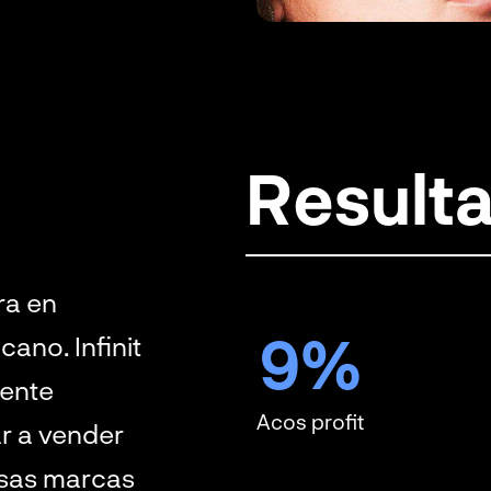
Result
ra en
9
%
ano. Infinit
mente
Acos profit
r a vender
rsas marcas